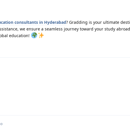
ucation consultants in Hyderabad
? Gradding is your ultimate dest
assistance, we ensure a seamless journey toward your study abroa
lobal education!
no