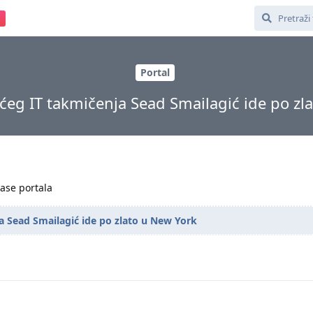
Portal
ćeg IT takmičenja Sead Smailagić ide po zl
Base portala
a Sead Smailagić ide po zlato u New York