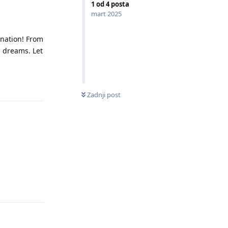
1
od
4
posta
mart 2025
ination! From
d dreams. Let
Odgovori
0
NEPROČITANIH
Zadnji post
Odgovori