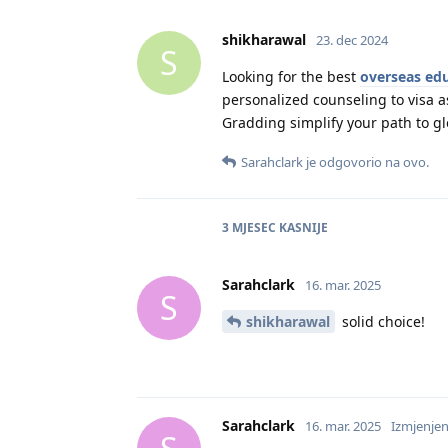
shikharawal
23. dec 2024
S
Looking for the best
overseas ed
personalized counseling to visa 
Gradding simplify your path to g
Sarahclark
je odgovorio na ovo.
3 MJESEC
KASNIJE
Sarahclark
16. mar. 2025
S
shikharawal
solid choice!
Sarahclark
16. mar. 2025
Izmjenje