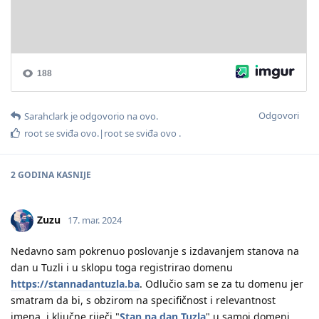
Odgovori
Sarahclark
je odgovorio na ovo.
root
se sviđa ovo.|
root
se sviđa ovo .
2 GODINA
KASNIJE
Zuzu
17. mar. 2024
Nedavno sam pokrenuo poslovanje s izdavanjem stanova na
dan u Tuzli i u sklopu toga registrirao domenu
https://stannadantuzla.ba
. Odlučio sam se za tu domenu jer
smatram da bi, s obzirom na specifičnost i relevantnost
imena, i ključne riječi "
Stan na dan Tuzla
" u samoj domeni