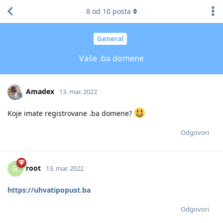
8
od
10
posta
General
Vaše .ba domene
Amadex
13. mar. 2022
Koje imate registrovane .ba domene?
Odgovori
root
R
13. mar. 2022
https://uhvatipopust.ba
Odgovori