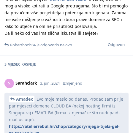
mogla visoko kotirati u Google pretragama, što bi mi pomoglo
da privučem više posjetitelja i potencijalnih klijenata. Zanima
me vaše mišljenje o važnosti izbora prave domene za SEO i
kako to utječe na online prisutnost poslovanja.
Da li neko od vas ima slična iskustva ili savjete?
Odgovori
Robertbozic84
je odgovorio na ovo.
3 MJESEC
KASNIJE
Sarahclark
S
3. jun. 2024
Izmjenjeno
Amadex
Evo moje maslo od danas. Prodao sam prije
par mjeseci domene CLOUD BA (nekoj hosting firmi iz
Singapura) i EMAIL BA (firma iz njemačke što nudi paid-
mail usluge).
https://atelierrebul.hr/shop/category/njega-tijela-gel-