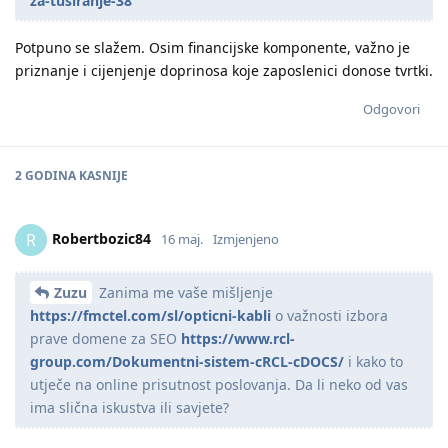
za-tusiranje-38
Potpuno se slažem. Osim financijske komponente, važno je
priznanje i cijenjenje doprinosa koje zaposlenici donose tvrtki.
Odgovori
2 GODINA
KASNIJE
Robertbozic84
R
16 maj.
Izmjenjeno
Zuzu
Zanima me vaše mišljenje
https://fmctel.com/sl/opticni-kabli
o važnosti izbora
prave domene za SEO
https://www.rcl-
group.com/Dokumentni-sistem-cRCL-cDOCS/
i kako to
utječe na online prisutnost poslovanja. Da li neko od vas
ima slična iskustva ili savjete?