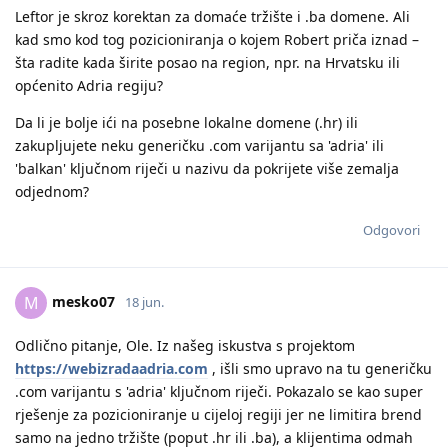
Leftor je skroz korektan za domaće tržište i .ba domene. Ali
kad smo kod tog pozicioniranja o kojem Robert priča iznad –
šta radite kada širite posao na region, npr. na Hrvatsku ili
općenito Adria regiju?
Da li je bolje ići na posebne lokalne domene (.hr) ili
zakupljujete neku generičku .com varijantu sa 'adria' ili
'balkan' ključnom riječi u nazivu da pokrijete više zemalja
odjednom?
Odgovori
mesko07
M
18 jun.
Odlično pitanje, Ole. Iz našeg iskustva s projektom
https://webizradaadria.com
, išli smo upravo na tu generičku
.com varijantu s 'adria' ključnom riječi. Pokazalo se kao super
rješenje za pozicioniranje u cijeloj regiji jer ne limitira brend
samo na jedno tržište (poput .hr ili .ba), a klijentima odmah