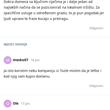
Dobra domena sa ključnim riječima je i dalje jedan od
najlakših načina da se pozicioniraš na lokalnom tržištu. Za
specifične usluge u određenom gradu, to je pun pogodak jer
ljudi upravo te fraze kucaju u pretragu.
Odgovori
MJESEC
KASNIJE
mesko07
M
16 jun.
Ja isto koristim neku kompaniju iz Tuzle mislim da je leftor i
kod njig sam kupio domenu.
Odgovori
Ole
O
17 jun.