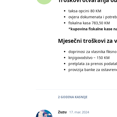
taksa opcini 80 KM
ovjera dokumenata i potreb
fiskalna kasa 783,50 KM
*
kupovina fiskalne kase na
Mjesečni troškovi za 
doprinosi za vlasnika fiksn
knjigovodstvo ~ 150 KM
pretplata za prenos podatak
provizija banke za ostavren
2 GODINA
KASNIJE
Zuzu
17. mar. 2024