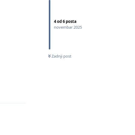
4
od
6
posta
novembar 2025
0
NEPROČITANIH
Zadnji post
Odgovori