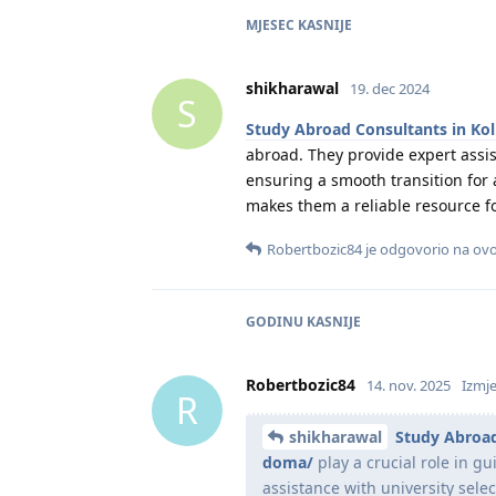
MJESEC
KASNIJE
shikharawal
19. dec 2024
S
Study Abroad Consultants in Ko
abroad. They provide expert assist
ensuring a smooth transition for
makes them a reliable resource fo
Robertbozic84
je odgovorio na ovo
GODINU
KASNIJE
Robertbozic84
14. nov. 2025
Izmj
R
shikharawal
Study Abroad
doma/
play a crucial role in g
assistance with university sele