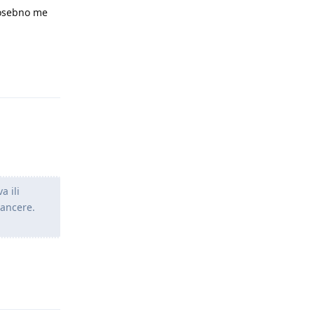
Posebno me
Odgovori
a ili
ancere.
Odgovori