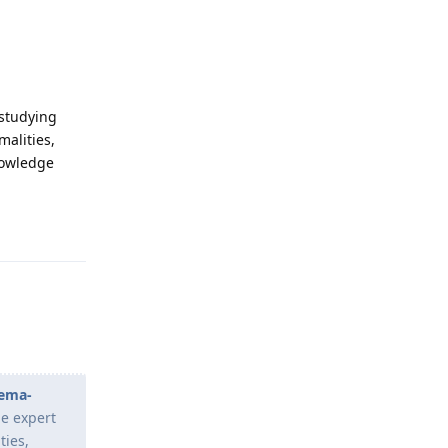
 studying
malities,
nowledge
Odgovori
rema-
de expert
ties,