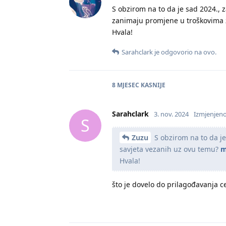
S obzirom na to da je sad 2024., 
zanimaju promjene u troškovima 
Hvala!
Sarahclark
je odgovorio na ovo.
8 MJESEC
KASNIJE
Sarahclark
3. nov. 2024
Izmjenjen
S
Zuzu
S obzirom na to da je
savjeta vezanih uz ovu temu?
m
Hvala!
što je dovelo do prilagođavanja c