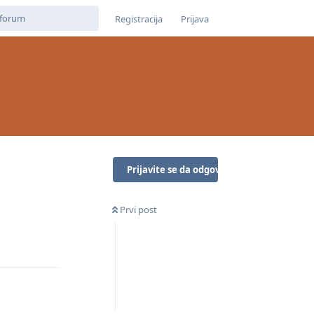
Registracija
Prijava
Prijavite se da odgovorite
Prvi post
Odgovori