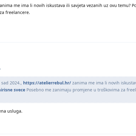
zanima me ima li novih iskustava ili savjeta vezanih uz ovu temu? 
za freelancere.
o
 sad 2024.,
https://atelierrebul.hr/
zanima me ima li novih iskustav
irisne svece
Posebno me zanimaju promjene u troškovima za freel
ena usluga.