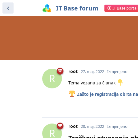
IT Base forum
IT Base portal
root
27. maj. 2022
Izmjenjeno
R
Tema vezana za članak
Zašto je registracija obrta na
root
28. maj. 2022
Izmjenjeno
R
Troškovi otvaranja o